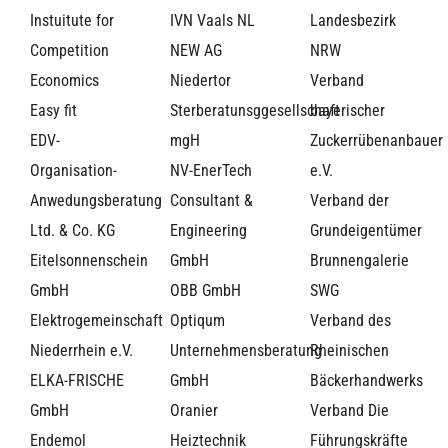
Instuitute for
IVN Vaals NL
Landesbezirk
Competition
NEW AG
NRW
Economics
Niedertor
Verband
Easy fit
Sterberatunsggesellschaft
bayerischer
EDV-
mgH
Zuckerrübenanbauer
Organisation-
NV-EnerTech
e.V.
Anwedungsberatung
Consultant &
Verband der
Ltd. & Co. KG
Engineering
Grundeigentümer
Eitelsonnenschein
GmbH
Brunnengalerie
GmbH
OBB GmbH
SWG
Elektrogemeinschaft
Optiqum
Verband des
Niederrhein e.V.
Unternehmensberatung
Rheinischen
ELKA-FRISCHE
GmbH
Bäckerhandwerks
GmbH
Oranier
Verband Die
Endemol
Heiztechnik
Führungskräfte