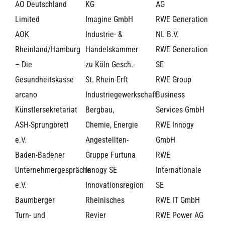
AO Deutschland
KG
AG
Limited
Imagine GmbH
RWE Generation
AOK
Industrie- &
NL B.V.
Rheinland/Hamburg
Handelskammer
RWE Generation
– Die
zu Köln Gesch.-
SE
Gesundheitskasse
St. Rhein-Erft
RWE Group
arcano
Industriegewerkschaft
Business
Künstlersekretariat
Bergbau,
Services GmbH
ASH-Sprungbrett
Chemie, Energie
RWE Innogy
e.V.
Angestellten-
GmbH
Baden-Badener
Gruppe Furtuna
RWE
Unternehmergespräche
Innogy SE
Internationale
e.V.
Innovationsregion
SE
Baumberger
Rheinisches
RWE IT GmbH
Turn- und
Revier
RWE Power AG