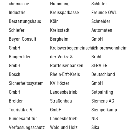
chemische
Hümmling
Schlüter
Industrie
Kreissparkasse
Freunde OWL
Bestattungshaus
Köln
Schneider
Schiefer
Kreisstadt
Automaten
Beyen Consult
Bergheim
GmbH
GmbH
Kreiswerbegemeinschaft
Seniorenwohnheim
Biogen Idec
der Volks- &
Brühl
GmbH
Raiffeisenbanken
SERVIER
Bosch
Rhein-Erft-Kreis
Deutschland
Sicherheitssystem
KV Höxter
GmbH
GmbH
Landesbetrieb
Setpainting
Breiden
Straßenbau
Siemens AG
Touristik e.V.
GmbH
Siempelkamp
Bundesamt für
Landesbetrieb
NIS
Verfassungsschutz
Wald und Holz
Sika