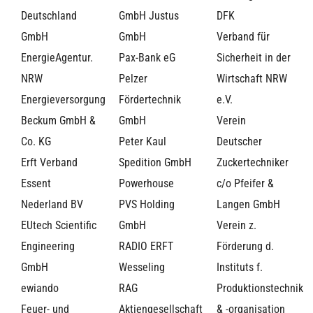
Deutschland
GmbH Justus
DFK
GmbH
GmbH
Verband für
EnergieAgentur.
Pax-Bank eG
Sicherheit in der
NRW
Pelzer
Wirtschaft NRW
Energieversorgung
Fördertechnik
e.V.
Beckum GmbH &
GmbH
Verein
Co. KG
Peter Kaul
Deutscher
Erft Verband
Spedition GmbH
Zuckertechniker
Essent
Powerhouse
c/o Pfeifer &
Nederland BV
PVS Holding
Langen GmbH
EUtech Scientific
GmbH
Verein z.
Engineering
RADIO ERFT
Förderung d.
GmbH
Wesseling
Instituts f.
ewiando
RAG
Produktionstechnik
Feuer- und
Aktiengesellschaft
& -organisation