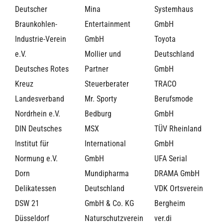
Deutscher
Mina
Systemhaus
Braunkohlen-
Entertainment
GmbH
Industrie-Verein
GmbH
Toyota
e.V.
Mollier und
Deutschland
Deutsches Rotes
Partner
GmbH
Kreuz
Steuerberater
TRACO
Landesverband
Mr. Sporty
Berufsmode
Nordrhein e.V.
Bedburg
GmbH
DIN Deutsches
MSX
TÜV Rheinland
Institut für
International
GmbH
Normung e.V.
GmbH
UFA Serial
Dorn
Mundipharma
DRAMA GmbH
Delikatessen
Deutschland
VDK Ortsverein
DSW 21
GmbH & Co. KG
Bergheim
Düsseldorf
Naturschutzverein
ver.di