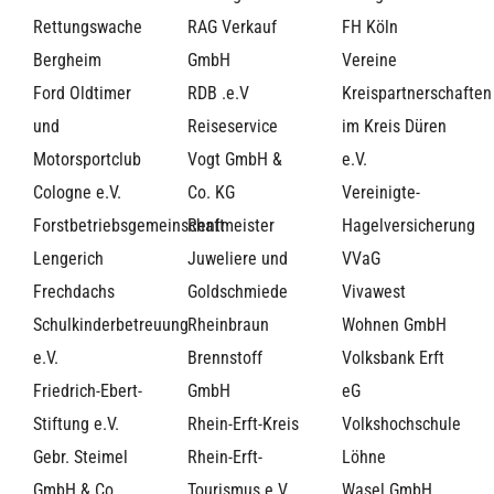
Rettungswache
RAG Verkauf
FH Köln
Bergheim
GmbH
Vereine
Ford Oldtimer
RDB .e.V
Kreispartnerschaften
und
Reiseservice
im Kreis Düren
Motorsportclub
Vogt GmbH &
e.V.
Cologne e.V.
Co. KG
Vereinigte-
Forstbetriebsgemeinschaft
Rentmeister
Hagelversicherung
Lengerich
Juweliere und
VVaG
Frechdachs
Goldschmiede
Vivawest
Schulkinderbetreuung
Rheinbraun
Wohnen GmbH
e.V.
Brennstoff
Volksbank Erft
Friedrich-Ebert-
GmbH
eG
Stiftung e.V.
Rhein-Erft-Kreis
Volkshochschule
Gebr. Steimel
Rhein-Erft-
Löhne
GmbH & Co.
Tourismus e.V.
Wasel GmbH