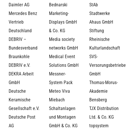
Daimler AG
Bednarski
StAb
Mercedes Benz
Marketing-
Stadtwerke
Vertrieb
Displays GmbH
Ahaus GmbH
Deutschland
& Co. KG
Stiftung
DEBRIV –
Media society
Rheinische
Bundesverband
networks GmbH
Kulturlandschaft
Braunkohle
Medical Event
SVS-
DEBRIV e.V.
Solutions GmbH
Versorungsbetriebe
DEKRA Arbeit
Messner-
GmbH
GmbH
System Pack
Thomas-Morus-
Deutsche
Meteo Viva
Akademie
Keramische
Miebach
Bensberg
Gesellschaft e.V.
Schaltanlagen
TJX Distribution
Deutsche Post
und Montagen
Ltd. & Co. KG
AG
GmbH & Co. KG
topsystem