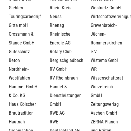
Giehlen
Rhein-Kreis
Westnetz GmbH
Touringcarbedrijf
Neuss
Wirtschaftsvereinigu
Gitta mbH
Rhenag
Grevenbroich-
Grossmann &
Rheinische
Jüchen-
Stande GmbH
Energie AG
Rommerskirchen
Güteschutz
Rotary Club
e.V.
Beton
Bergischgladbach
Wistema GmbH
Nordrhein-
RV GmbH
WR
Westfahlen
RV Rheinbraun
Wissenschaftsrat
Hammer GmbH
Handel &
Wurzelreich
& Co. KG
Dienstleistungen
GmbH
Haus Kölscher
GmbH
Zeitungsverlag
Brautradition
RWE AG
Aachen GmbH
Hautnah
RWE
ZERNA Planen
Organisation
Deutschland AG
und Prüfen