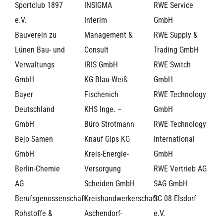
Sportclub 1897
INSIGMA
RWE Service
e.V.
Interim
GmbH
Bauverein zu
Management &
RWE Supply &
Lünen Bau- und
Consult
Trading GmbH
Verwaltungs
IRIS GmbH
RWE Switch
GmbH
KG Blau-Weiß
GmbH
Bayer
Fischenich
RWE Technology
Deutschland
KHS Inge. –
GmbH
GmbH
Büro Strotmann
RWE Technology
Bejo Samen
Knauf Gips KG
International
GmbH
Kreis-Energie-
GmbH
Berlin-Chemie
Versorgung
RWE Vertrieb AG
AG
Scheiden GmbH
SAG GmbH
Berufsgenossenschaft
Kreishandwerkerschaft
SC 08 Elsdorf
Rohstoffe &
Aschendorf-
e.V.