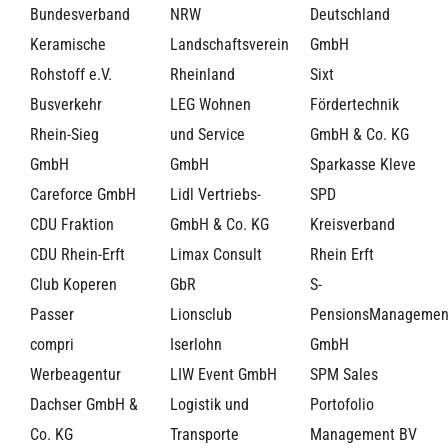
Bundesverband
NRW
Deutschland
Keramische
Landschaftsverein
GmbH
Rohstoff e.V.
Rheinland
Sixt
Busverkehr
LEG Wohnen
Fördertechnik
Rhein-Sieg
und Service
GmbH & Co. KG
GmbH
GmbH
Sparkasse Kleve
Careforce GmbH
Lidl Vertriebs-
SPD
CDU Fraktion
GmbH & Co. KG
Kreisverband
CDU Rhein-Erft
Limax Consult
Rhein Erft
Club Koperen
GbR
S-
Passer
Lionsclub
PensionsManagemen
compri
Iserlohn
GmbH
Werbeagentur
LIW Event GmbH
SPM Sales
Dachser GmbH &
Logistik und
Portofolio
Co. KG
Transporte
Management BV