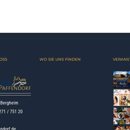
OSS
WO SIE UNS FINDEN
VERANS
 Bergheim
271 / 751 20
ndorf.de